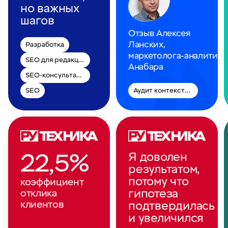
но важных
шагов
Отзыв Алексея
Ланских,
Разработка
маркетолога‑аналитик
SEO для редакции
Анабара
SEO-консультации
SEO
Аудит контекстной рекламы
22,5%
Я доволен
результатом,
потому что
коэффициент
гипотеза
отклика
клиентов
подтвердилась
и увеличился