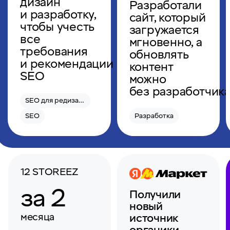
дизайн
Разработали
и разработку,
сайт, который
чтобы учесть
загружается
все
мгновенно, а
требования
обновлять
и рекомендации
контент
SEO
можно
без разработчик
SEO для редизайна
SEO
Разработка
12 STOREEZ
за 2
Получили
новый
месяца
источник