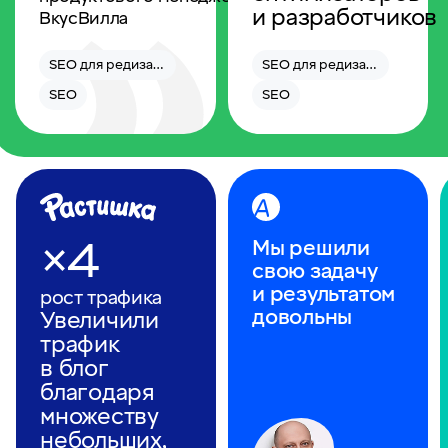
и разработчиков
ВкусВилла
SEO для редизайна
SEO для редизайна
SEO
SEO
×4
Мы решили
свою задачу
и результатом
рост трафика
довольны
Увеличили
трафик
в блог
благодаря
множеству
небольших,