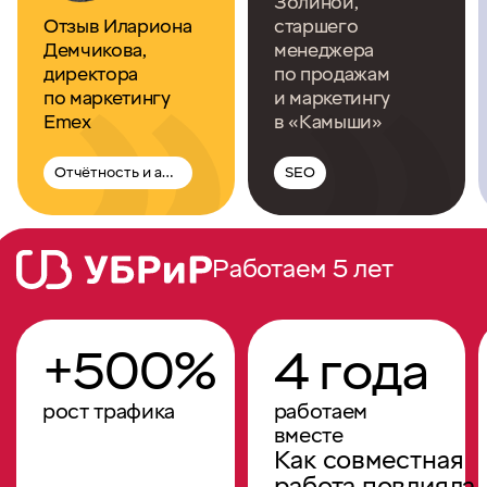
Золиной,
Отзыв Илариона
старшего
Демчикова,
менеджера
директора
по продажам
по маркетингу
и маркетингу
Emex
в «Камыши»
Отчётность и аналитика
SEO
Работаем 5 лет
+500%
4 года
рост трафика
работаем
вместе
Как совместная
работа повлияла