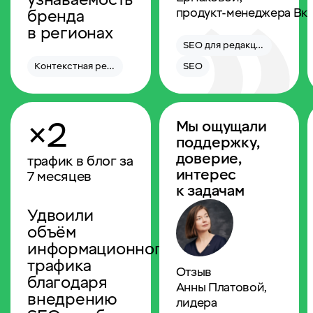
продукт‑менеджера Вк
бренда
в регионах
SEO для редакции
Контекстная реклама
SEO
×2
Мы ощущали
поддержку,
доверие,
трафик в блог за
интерес
7 месяцев
к задачам
Удвоили
объём
информационного
трафика
Отзыв
благодаря
Анны Платовой,
внедрению
лидера