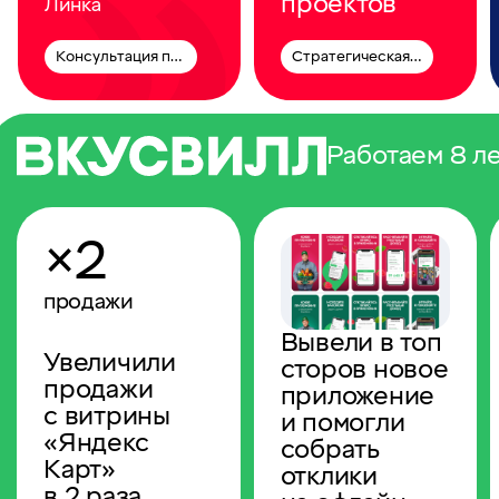
проектов
Линка
Консультация по контент-маркетингу
Стратегическая сессия
Работаем 8 л
×2
продажи
Вывели в топ
Увеличили
сторов новое
продажи
приложение
с витрины
и помогли
«Яндекс
собрать
Карт»
отклики
в 2 раза