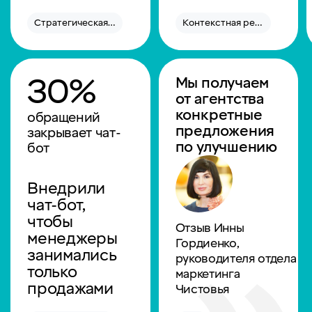
Стратегическая сессия
Контекстная реклама
30%
Мы получаем
от агентства
конкретные
обращений
предложения
закрывает чат-
по улучшению
бот
Внедрили
чат-бот,
чтобы
Отзыв Инны
менеджеры
Гордиенко,
занимались
руководителя отдела
только
маркетинга
продажами
Чистовья