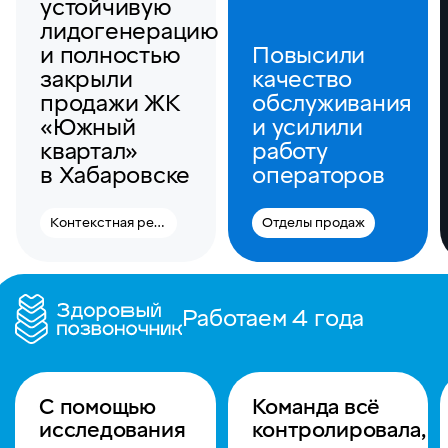
устойчивую
лидогенерацию
и полностью
Повысили
закрыли
качество
продажи ЖК
обслуживания
«Южный
и усилили
квартал»
работу
в Хабаровске
операторов
Контекстная реклама
Отделы продаж
Работаем 4 года
С помощью
Команда всё
исследования
контролировала,