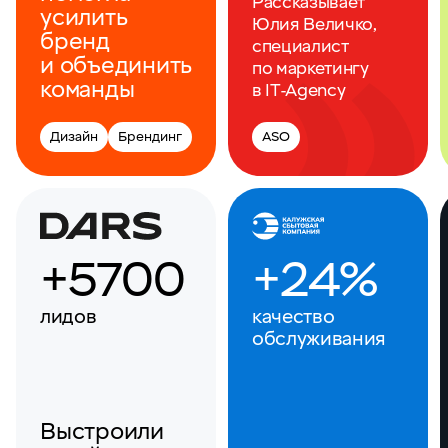
Рассказывает
усилить
Юлия Величко,
бренд
специалист
и объединить
по маркетингу
команды
в IT-Agency
Дизайн
Брендинг
ASO
+5700
+24%
лидов
качество
обслуживания
Выстроили