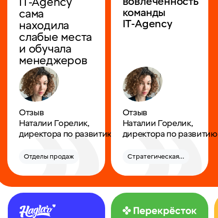
IT‑Agency
вовлечённость
команды
сама
IT‑Agency
находила
слабые места
и обучала
менеджеров
Отзыв
Отзыв
Наталии Горелик,
Наталии Горелик,
директора по развитию ПИК‑Ремонта
директора по развити
Отделы продаж
Стратегическая сессия