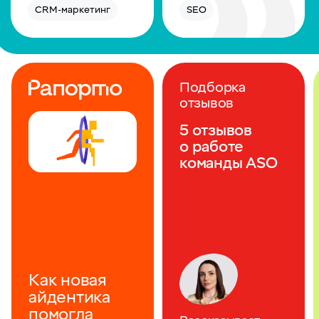
CRM-маркетинг
SEO
Подборка
отзывов
5 отзывов
о работе
команды ASO
Как новая
айдентика
помогла