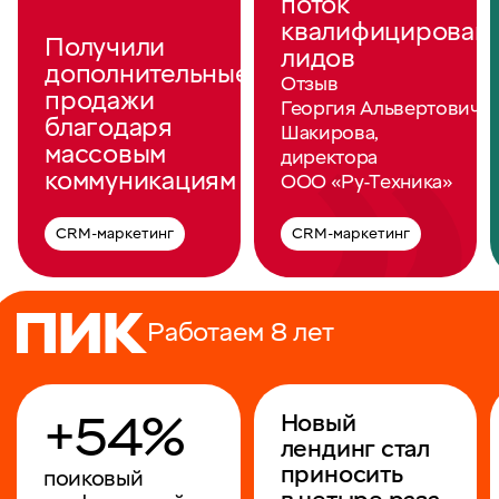
поток
квалифицирован
Получили
лидов
дополнительные
Отзыв
продажи
Георгия Альвертовича
благодаря
Шакирова,
массовым
директора
коммуникациям
ООО «Ру‑Техника»
CRM-маркетинг
CRM-маркетинг
Работаем 8 лет
+54%
Новый
лендинг стал
приносить
поиковый