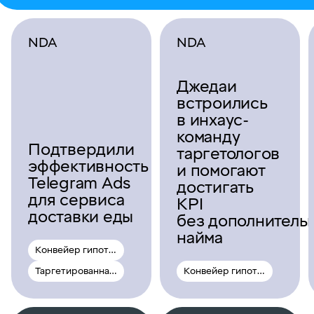
NDA
NDA
Джедаи
встроились
в инхаус-
команду
Подтвердили
таргетологов
эффективность
и помогают
Telegram Ads
достигать
для сервиса
KPI
доставки еды
без дополнитель
найма
Конвейер гипотез
Таргетированная реклама
Конвейер гипотез