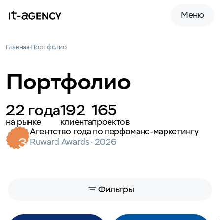
Меню
Главная
Портфолио
Портфолио
22 года
192
165
на рынке
клиента
проектов
Гран-при диджитал-рынка в категории
3
«Агентство года»
Ruward Awards · 2026
Фильтры