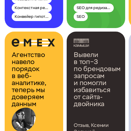
Контекстная реклама
SEO для редизайна
Конвейер гипотез
SEO
Агентство
Вывели
навело
в топ–3
порядок
по брендовым
в веб-
запросам
аналитике,
и помогли
теперь мы
избавиться
доверяем
от сайта-
данным
двойника
Отзыв, Ксении