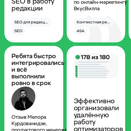
SEО в работу
по онлайн‑маркетингу
редакции
ВкусВилла
SEO для редакции
Контекстная реклама
SEO
ASA
Ребята быстро
интегрировались
и всё
выполнили
ровно в срок
Эффективно
организовали
удалённую
Отзыв Мелора
работу
Курдованидзе,
оптимизаторов
продуктового менеджера