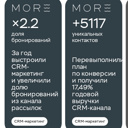
×2.2
+5117
доля
уникальных
бронирований
контактов
За год
выстроили
Перевыполнили
CRM-
план
маркетинг
по конверсии
и увеличили
и получили
долю
17,49%
бронирований
годовой
из канала
выручки
рассылок
CRM-канала
CRM-маркетинг
CRM-маркетинг