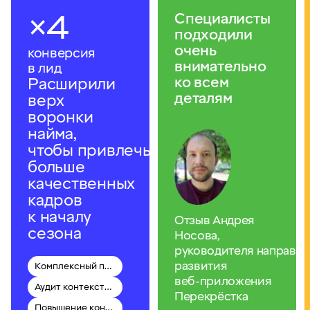
×4
Специалисты
подходили
очень
конверсия
внимательно
в лид
ко всем
Расширили
деталям
верх
воронки
найма,
чтобы привлечь
больше
качественных
кадров
к началу
Отзыв Андрея
сезона
Носова,
руководителя направл
развития
Комплексный перфоманс-маркетинг
веб‑приложения
Аудит контекстной рекламы
Перекрёстка
Повышение конверсии