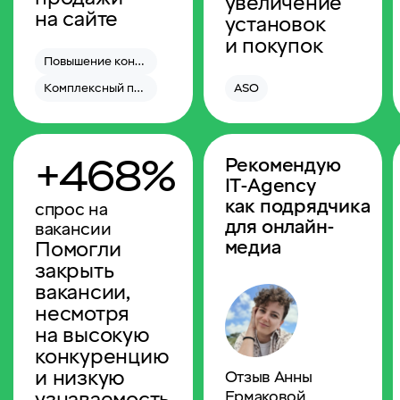
увеличение
на сайте
установок
и покупок
Повышение конверсии
Комплексный перфоманс-маркетинг
ASO
+468%
Рекомендую
IT-Agency
как подрядчика
спрос на
для онлайн-
вакансии
медиа
Помогли
закрыть
вакансии,
несмотря
на высокую
конкуренцию
и низкую
Отзыв Анны
узнаваемость
Ермаковой,