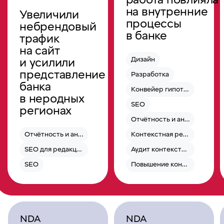
на внутренние
Увеличили
процессы
небрендовый
в банке
трафик
на сайт
Дизайн
и усилили
представление
Разработка
банка
Конвейер гипотез
в неродных
SEO
регионах
Отчётность и аналитика
Отчётность и аналитика
Контекстная реклама
SEO для редакции
Аудит контекстной рекламы
SEO
Повышение конверсии
NDA
NDA