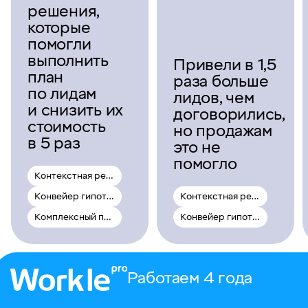
решения,
которые
помогли
выполнить
Привели в 1,5
план
раза больше
по лидам
лидов, чем
и снизить их
договорились,
стоимость
но продажам
в 5 раз
это не
помогло
Контекстная реклама
Конвейер гипотез
Контекстная реклама
Комплексный перфоманс-маркетинг
Конвейер гипотез
Работаем 4 года