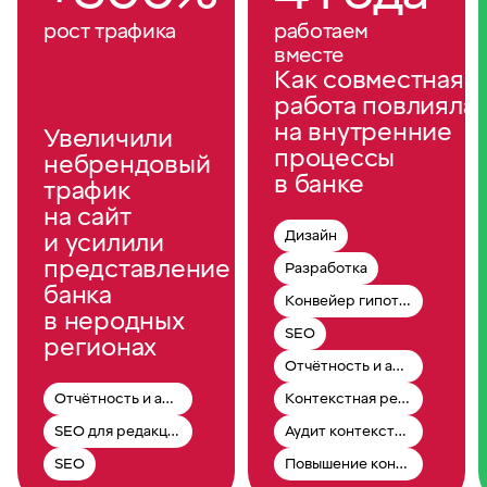
рост трафика
работаем
вместе
Как совместная
работа повлияла
на внутренние
Увеличили
процессы
небрендовый
в банке
трафик
на сайт
Дизайн
и усилили
представление
Разработка
банка
Конвейер гипотез
в неродных
SEO
регионах
Отчётность и аналитика
Отчётность и аналитика
Контекстная реклама
SEO для редакции
Аудит контекстной рекламы
SEO
Повышение конверсии