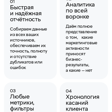
01
Аналитика
Быстрая
по всей
и надёжная
воронке
отчётность
Даём полное
Собираем данные
представление
из всех ваших
о том, какие
источников,
маркетинговые
обеспечиваем их
активности
точность, полноту
приносят
и отсутствие
бизнес-
дубликатов или
результаты,
ошибок
а какие — нет
03
04
Любые
Хронология
метрики,
касаний
фильтры
клиента