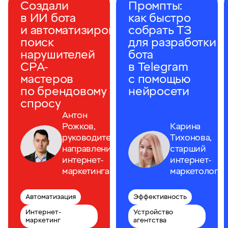
Создали
Промпты:
в ИИ бота
как быстро
и автоматизировали
собрать ТЗ
поиск
для разработки
нарушителей
бота
CPA-
в Telegram
мастеров
с помощью
по брендовому
нейросети
спросу
Антон
Рожков,
Карина
руководитель
Тихонова,
направления
старший
интернет-
интернет-
маркетинга
маркетолог
Автоматизация
Эффективность
Интернет-
Устройство
маркетинг
агентства