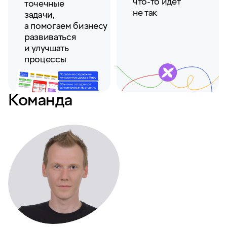
что-то идёт
точечные
не так
задачи,
а помогаем бизнесу
развиваться
и улучшать
процессы
Команда