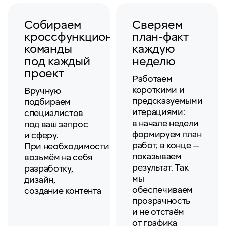
Собираем
Сверяем
кроссфункциональные
план-факт
команды
каждую
под каждый
неделю
проект
Работаем
короткими и
Вручную
предсказуемыми
подбираем
итерациями:
специалистов
в начале недели
под ваш запрос
формируем план
и сферу.
работ, в конце —
При необходимости
показываем
возьмём на себя
результат. Так
разработку,
мы
дизайн,
обеспечиваем
создание контента
прозрачность
и не отстаём
от графика