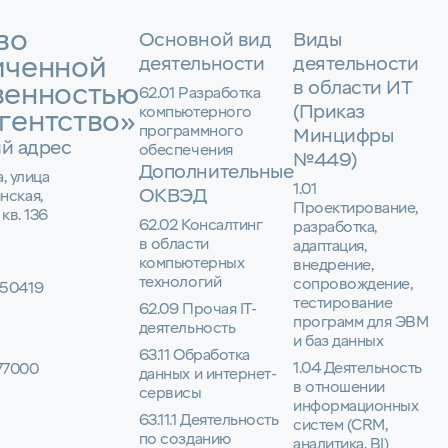
во
Основной вид
Виды
иченной
деятельности
деятельности
в области ИТ
венностью
62.01 Разработка
(Приказ
компьютерного
гентство»
программного
Минцифры
й адрес
обеспечения
№449)
Дополнительные
а, улица
1.01
ОКВЭД
нская,
Проектирование,
 кв. 136
62.02 Консалтинг
разработка,
в области
адаптация,
компьютерных
внедрение,
технологий
сопровождение,
50419
тестирование
62.09 Прочая IT-
программ для ЭВМ
деятельность
и баз данных
63.11 Обработка
1.04 Деятельность
77000
данных и интернет-
в отношении
сервисы
информационных
63.11.1 Деятельность
систем (CRM,
по созданию
аналитика, BI)