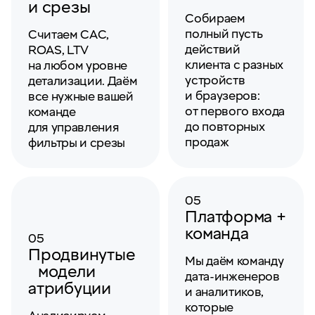
и срезы
Собираем
полный пусть
Считаем CAC,
действий
ROAS, LTV
клиента с разных
на любом уровне
устройств
детализации. Даём
и браузеров:
все нужные вашей
от первого входа
команде
до повторных
для управления
продаж
фильтры и срезы
05
Платформа +
команда
05
Продвинутые
Мы даём команду
модели
дата-инженеров
атрибуции
и аналитиков,
которые