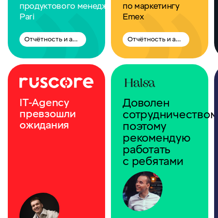
продуктового менеджера
по маркетингу
Pari
Emex
Отчётность и аналитика
Отчётность и аналитика
Доволен
IT-Agency
превзошли
сотрудничеством
ожидания
поэтому
рекомендую
работать
с ребятами