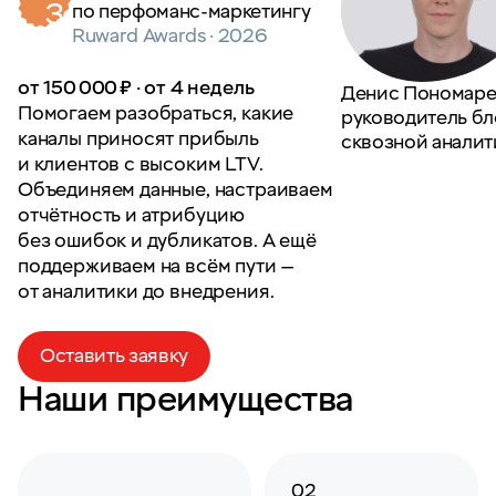
3
в категории
«Агентство года»
Ruward Awards · 2026
от 150 000 ₽ · от 4 недель
Денис Пономаре
Помогаем разобраться, какие
руководитель бл
каналы приносят прибыль
cквозной аналит
и клиентов с высоким LTV.
Объединяем данные, настраиваем
отчётность и атрибуцию
без ошибок и дубликатов. А ещё
поддерживаем на всём пути —
от аналитики до внедрения.
Оставить заявку
Наши преимущества
02