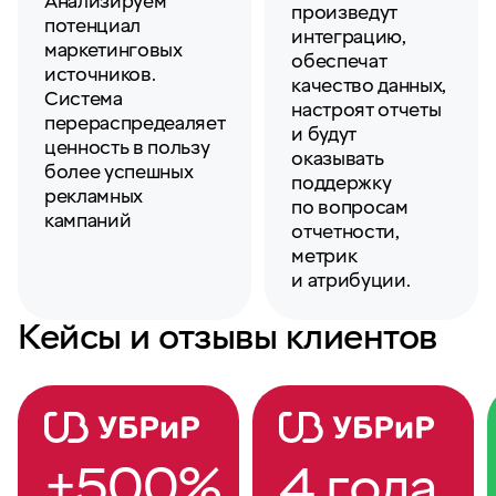
Анализируем
произведут
потенциал
интеграцию,
маркетинговых
обеспечат
источников.
качество данных,
Система
настроят отчеты
перераспредеаляет
и будут
ценность в пользу
оказывать
более успешных
поддержку
рекламных
по вопросам
кампаний
отчетности,
метрик
и атрибуции.
Кейсы и отзывы клиентов
+500%
4 года