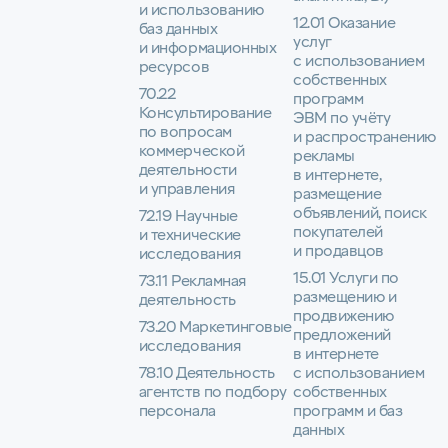
и использованию
12.01 Оказание
баз данных
услуг
и информационных
с использованием
ресурсов
собственных
70.22
программ
Консультирование
ЭВМ по учёту
по вопросам
и распространению
коммерческой
рекламы
деятельности
в интернете,
и управления
размещение
объявлений, поиск
72.19 Научные
покупателей
и технические
и продавцов
исследования
15.01 Услуги по
73.11 Рекламная
размещению и
деятельность
продвижению
73.20 Маркетинговые
предложений
исследования
в интернете
78.10 Деятельность
с использованием
агентств по подбору
собственных
персонала
программ и баз
данных