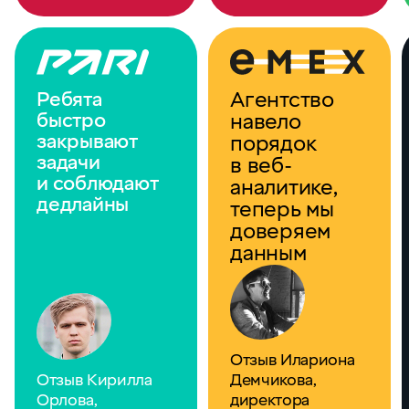
Агентство
Ребята
быстро
навело
закрывают
порядок
задачи
в веб-
и соблюдают
аналитике,
дедлайны
теперь мы
доверяем
данным
Отзыв Илариона
Отзыв Кирилла
Демчикова,
Орлова,
директора