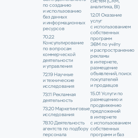
систем (CRM,
по созданию
аналитика, BI)
и использованию
12.01 Оказание
баз данных
услуг
и информационных
с использованием
ресурсов
собственных
70.22
программ
Консультирование
ЭВМ по учёту
по вопросам
и распространению
коммерческой
рекламы
деятельности
в интернете,
и управления
размещение
объявлений, поиск
72.19 Научные
покупателей
и технические
и продавцов
исследования
15.01 Услуги по
73.11 Рекламная
размещению и
деятельность
продвижению
73.20 Маркетинговые
предложений
исследования
в интернете
78.10 Деятельность
с использованием
агентств по подбору
собственных
персонала
программ и баз