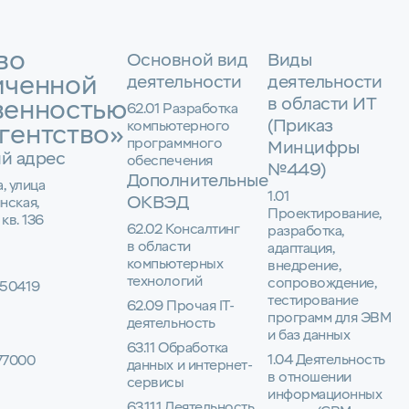
во
Основной вид
Виды
иченной
деятельности
деятельности
в области ИТ
венностью
62.01 Разработка
(Приказ
компьютерного
гентство»
программного
Минцифры
й адрес
обеспечения
№449)
Дополнительные
а, улица
1.01
ОКВЭД
нская,
Проектирование,
 кв. 136
62.02 Консалтинг
разработка,
в области
адаптация,
компьютерных
внедрение,
технологий
сопровождение,
50419
тестирование
62.09 Прочая IT-
программ для ЭВМ
деятельность
и баз данных
63.11 Обработка
1.04 Деятельность
77000
данных и интернет-
в отношении
сервисы
информационных
63.11.1 Деятельность