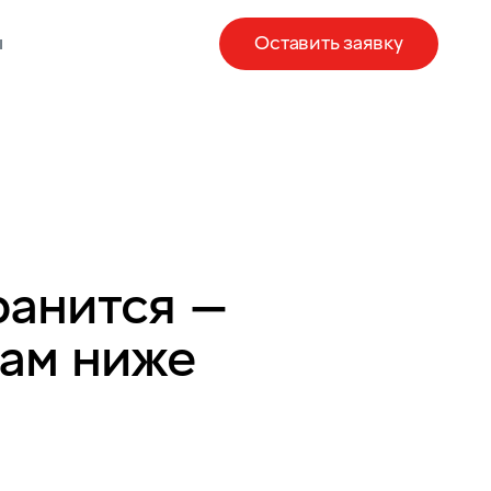
ы
Оставить заявку
ранится —
там ниже