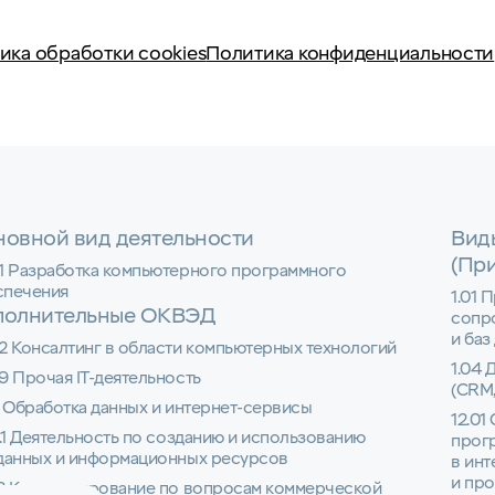
ика обработки cookies
Политика конфиденциальности
овной вид деятельности
Вид
(Пр
01 Разработка компьютерного программного
спечения
1.01 
полнительные ОКВЭД
сопр
и баз
2 Консалтинг в области компьютерных технологий
1.04 
9 Прочая IT-деятельность
(CRM,
1 Обработка данных и интернет-сервисы
12.01
1.1 Деятельность по созданию и использованию
прог
 данных и информационных ресурсов
в инт
и пр
22 Консультирование по вопросам коммерческой