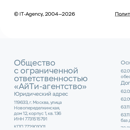
© IT-Agency, 2004—2026
Полит
Общество
Осн
с ограниченной
62.
ответственностью
обе
До
«АйТи-агентство»
62.0
Юридический адрес
62.0
119633, г. Москва, улица
63.1
Новопеределкинская,
дом 12, корпус 1, кв. 136
63.1
ИНН 7731515791
баз
КПП 772901001
70.