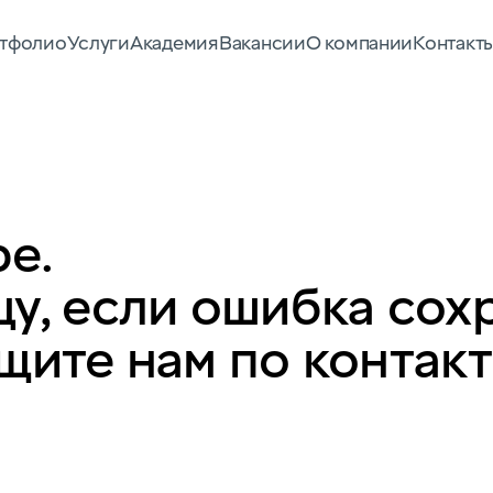
тфолио
Услуги
Академия
Вакансии
О компании
Контакт
е.
у, если ошибка сох
щите нам по контак