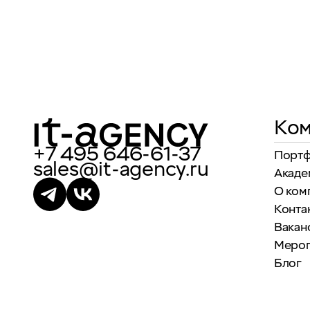
Ком
+7 495 646-61-37
Порт
sales@it-agency.ru
Акаде
О ком
Конта
Вакан
Меро
Блог