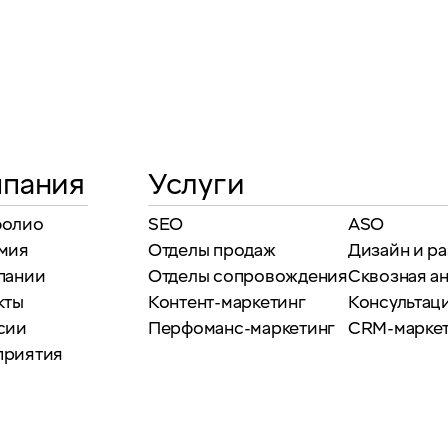
пания
Услуги
фолио
SEO
ASO
мия
Отделы продаж
Дизайн и р
пании
Отделы сопровождения
Сквозная а
кты
Контент-маркетинг
Консультаци
сии
Перфоманс-маркетинг
CRM-марке
приятия