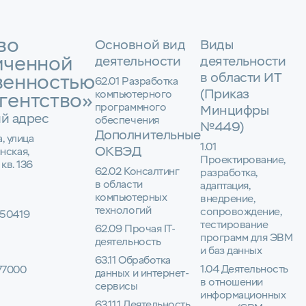
во
Основной вид
Виды
иченной
деятельности
деятельности
в области ИТ
венностью
62.01 Разработка
(Приказ
компьютерного
гентство»
программного
Минцифры
й адрес
обеспечения
№449)
Дополнительные
а, улица
1.01
ОКВЭД
нская,
Проектирование,
 кв. 136
62.02 Консалтинг
разработка,
в области
адаптация,
компьютерных
внедрение,
технологий
сопровождение,
50419
тестирование
62.09 Прочая IT-
программ для ЭВМ
деятельность
и баз данных
63.11 Обработка
1.04 Деятельность
77000
данных и интернет-
в отношении
сервисы
информационных
63.11.1 Деятельность