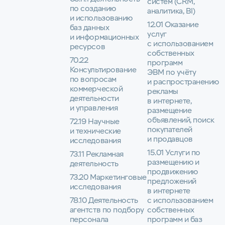
систем (CRM,
по созданию
аналитика, BI)
и использованию
12.01 Оказание
баз данных
услуг
и информационных
с использованием
ресурсов
собственных
70.22
программ
Консультирование
ЭВМ по учёту
по вопросам
и распространению
коммерческой
рекламы
деятельности
в интернете,
и управления
размещение
объявлений, поиск
72.19 Научные
покупателей
и технические
и продавцов
исследования
15.01 Услуги по
73.11 Рекламная
размещению и
деятельность
продвижению
73.20 Маркетинговые
предложений
исследования
в интернете
78.10 Деятельность
с использованием
агентств по подбору
собственных
персонала
программ и баз