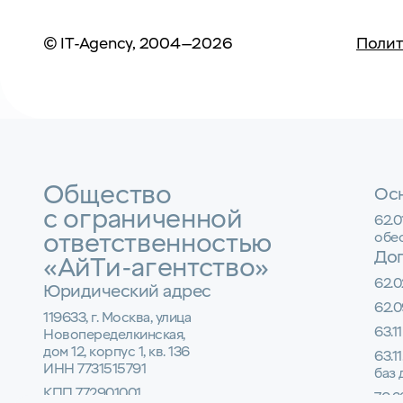
© IT-Agency, 2004—2026
Полит
Общество
Осн
с ограниченной
62.
ответственностью
обе
До
«АйТи-агентство»
62.0
Юридический адрес
62.0
119633, г. Москва, улица
63.1
Новопеределкинская,
дом 12, корпус 1, кв. 136
63.1
ИНН 7731515791
баз
КПП 772901001
70.