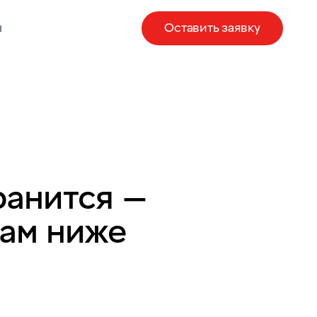
ы
Оставить заявку
ранится —
там ниже