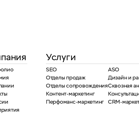
пания
Услуги
фолио
SEO
ASO
мия
Отделы продаж
Дизайн и р
пании
Отделы сопровождения
Сквозная а
кты
Контент-маркетинг
Консультаци
сии
Перфоманс-маркетинг
CRM-марке
приятия