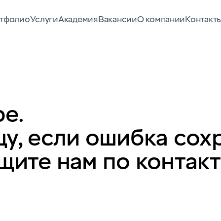
тфолио
Услуги
Академия
Вакансии
О компании
Контакт
е.
у, если ошибка сох
щите нам по контак