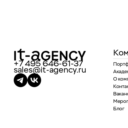
Ком
+7 495 646-61-37
Порт
sales@it-agency.ru
Акаде
О ком
Конта
Вакан
Меро
Блог