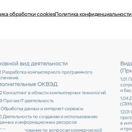
ика обработки cookies
Политика конфиденциальности
овной вид деятельности
Вид
(Пр
01 Разработка компьютерного программного
спечения
1.01 
полнительные ОКВЭД
сопр
и баз
2 Консалтинг в области компьютерных технологий
1.04 
9 Прочая IT-деятельность
(CRM,
1 Обработка данных и интернет-сервисы
12.01
1.1 Деятельность по созданию и использованию
прог
 данных и информационных ресурсов
в инт
и пр
22 Консультирование по вопросам коммерческой