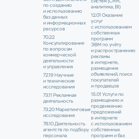
систем (CRM,
по созданию
аналитика, BI)
и использованию
12.01 Оказание
баз данных
услуг
и информационных
с использованием
ресурсов
собственных
70.22
программ
Консультирование
ЭВМ по учёту
по вопросам
и распространению
коммерческой
рекламы
деятельности
в интернете,
и управления
размещение
объявлений, поиск
72.19 Научные
покупателей
и технические
и продавцов
исследования
15.01 Услуги по
73.11 Рекламная
размещению и
деятельность
продвижению
73.20 Маркетинговые
предложений
исследования
в интернете
78.10 Деятельность
с использованием
агентств по подбору
собственных
персонала
программ и баз