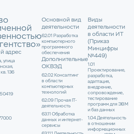
во
Основной вид
Виды
иченной
деятельности
деятельности
в области ИТ
венностью
62.01 Разработка
(Приказ
компьютерного
гентство»
программного
Минцифры
й адрес
обеспечения
№449)
Дополнительные
а, улица
1.01
ОКВЭД
нская,
Проектирование,
 кв. 136
62.02 Консалтинг
разработка,
в области
адаптация,
компьютерных
внедрение,
технологий
сопровождение,
50419
тестирование
62.09 Прочая IT-
программ для ЭВМ
деятельность
и баз данных
63.11 Обработка
1.04 Деятельность
77000
данных и интернет-
в отношении
сервисы
информационных
63.11.1 Деятельность