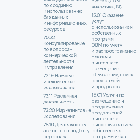
систем (CRM,
по созданию
аналитика, BI)
и использованию
12.01 Оказание
баз данных
услуг
и информационных
с использованием
ресурсов
собственных
70.22
программ
Консультирование
ЭВМ по учёту
по вопросам
и распространению
коммерческой
рекламы
деятельности
в интернете,
и управления
размещение
объявлений, поиск
72.19 Научные
покупателей
и технические
и продавцов
исследования
15.01 Услуги по
73.11 Рекламная
размещению и
деятельность
продвижению
73.20 Маркетинговые
предложений
исследования
в интернете
78.10 Деятельность
с использованием
агентств по подбору
собственных
персонала
программ и баз