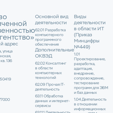
во
Основной вид
Виды
иченной
деятельности
деятельности
в области ИТ
венностью
62.01 Разработка
(Приказ
компьютерного
гентство»
программного
Минцифры
й адрес
обеспечения
№449)
Дополнительные
а, улица
1.01
ОКВЭД
нская,
Проектирование,
 кв. 136
62.02 Консалтинг
разработка,
в области
адаптация,
компьютерных
внедрение,
технологий
сопровождение,
50419
тестирование
62.09 Прочая IT-
программ для ЭВМ
деятельность
и баз данных
63.11 Обработка
1.04 Деятельность
77000
данных и интернет-
в отношении
сервисы
информационных
63.11.1 Деятельность