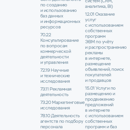
систем (CRM,
по созданию
аналитика, BI)
и использованию
12.01 Оказание
баз данных
услуг
и информационных
с использованием
ресурсов
собственных
70.22
программ
Консультирование
ЭВМ по учёту
по вопросам
и распространению
коммерческой
рекламы
деятельности
в интернете,
и управления
размещение
объявлений, поиск
72.19 Научные
покупателей
и технические
и продавцов
исследования
15.01 Услуги по
73.11 Рекламная
размещению и
деятельность
продвижению
73.20 Маркетинговые
предложений
исследования
в интернете
78.10 Деятельность
с использованием
агентств по подбору
собственных
персонала
программ и баз