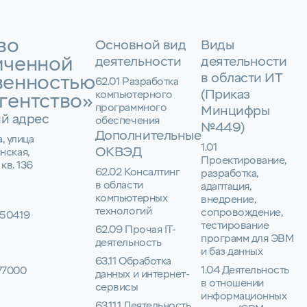
во
Основной вид
Виды
иченной
деятельности
деятельности
в области ИТ
венностью
62.01 Разработка
(Приказ
компьютерного
гентство»
программного
Минцифры
й адрес
обеспечения
№449)
Дополнительные
а, улица
1.01
ОКВЭД
нская,
Проектирование,
 кв. 136
62.02 Консалтинг
разработка,
в области
адаптация,
компьютерных
внедрение,
технологий
сопровождение,
50419
тестирование
62.09 Прочая IT-
программ для ЭВМ
деятельность
и баз данных
63.11 Обработка
1.04 Деятельность
77000
данных и интернет-
в отношении
сервисы
информационных
63.11.1 Деятельность