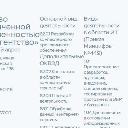
во
Основной вид
Виды
иченной
деятельности
деятельности
в области ИТ
венностью
62.01 Разработка
(Приказ
компьютерного
гентство»
программного
Минцифры
й адрес
обеспечения
№449)
Дополнительные
а, улица
1.01
ОКВЭД
нская,
Проектирование,
 кв. 136
62.02 Консалтинг
разработка,
в области
адаптация,
компьютерных
внедрение,
технологий
сопровождение,
50419
тестирование
62.09 Прочая IT-
программ для ЭВМ
деятельность
и баз данных
63.11 Обработка
1.04 Деятельность
77000
данных и интернет-
в отношении
сервисы
информационных
63.11.1 Деятельность