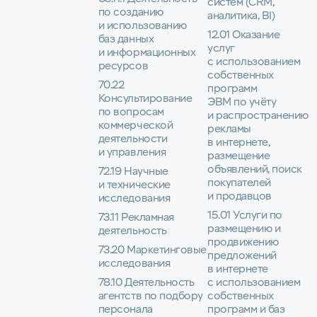
систем (CRM,
по созданию
аналитика, BI)
и использованию
12.01 Оказание
баз данных
услуг
и информационных
с использованием
ресурсов
собственных
70.22
программ
Консультирование
ЭВМ по учёту
по вопросам
и распространению
коммерческой
рекламы
деятельности
в интернете,
и управления
размещение
объявлений, поиск
72.19 Научные
покупателей
и технические
и продавцов
исследования
15.01 Услуги по
73.11 Рекламная
размещению и
деятельность
продвижению
73.20 Маркетинговые
предложений
исследования
в интернете
78.10 Деятельность
с использованием
агентств по подбору
собственных
персонала
программ и баз