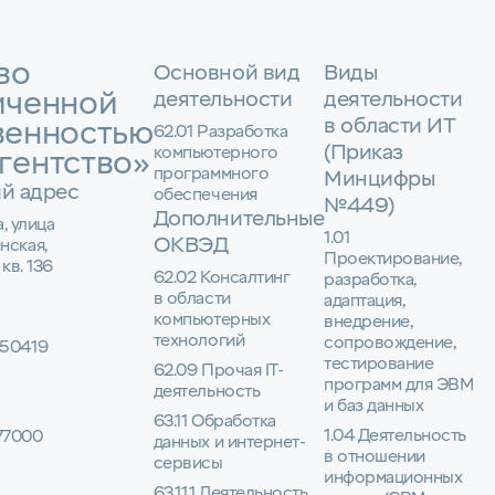
во
Основной вид
Виды
иченной
деятельности
деятельности
в области ИТ
венностью
62.01 Разработка
(Приказ
компьютерного
гентство»
программного
Минцифры
й адрес
обеспечения
№449)
Дополнительные
а, улица
1.01
ОКВЭД
нская,
Проектирование,
 кв. 136
62.02 Консалтинг
разработка,
в области
адаптация,
компьютерных
внедрение,
технологий
сопровождение,
50419
тестирование
62.09 Прочая IT-
программ для ЭВМ
деятельность
и баз данных
63.11 Обработка
1.04 Деятельность
77000
данных и интернет-
в отношении
сервисы
информационных
63.11.1 Деятельность