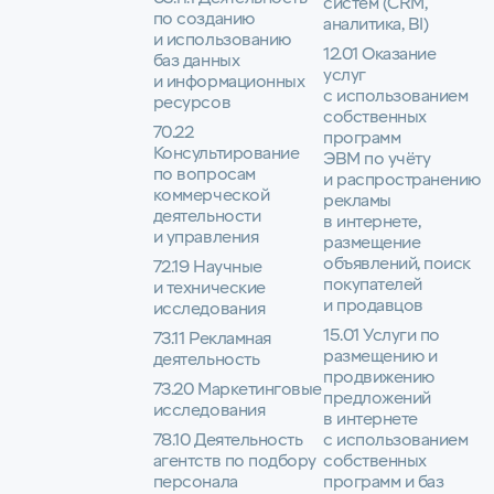
систем (CRM,
по созданию
аналитика, BI)
и использованию
12.01 Оказание
баз данных
услуг
и информационных
с использованием
ресурсов
собственных
70.22
программ
Консультирование
ЭВМ по учёту
по вопросам
и распространению
коммерческой
рекламы
деятельности
в интернете,
и управления
размещение
объявлений, поиск
72.19 Научные
покупателей
и технические
и продавцов
исследования
15.01 Услуги по
73.11 Рекламная
размещению и
деятельность
продвижению
73.20 Маркетинговые
предложений
исследования
в интернете
78.10 Деятельность
с использованием
агентств по подбору
собственных
персонала
программ и баз