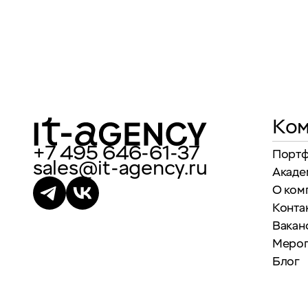
Ком
+7 495 646-61-37
Порт
sales@it-agency.ru
Акаде
О ком
Конта
Вакан
Меро
Блог