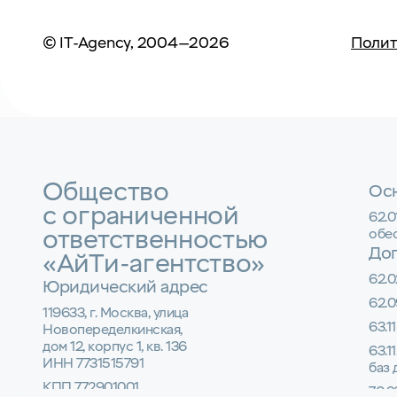
© IT-Agency, 2004—2026
Полит
Общество
Осн
с ограниченной
62.
ответственностью
обе
До
«АйТи-агентство»
62.0
Юридический адрес
62.0
119633, г. Москва, улица
63.1
Новопеределкинская,
дом 12, корпус 1, кв. 136
63.1
ИНН 7731515791
баз
КПП 772901001
70.