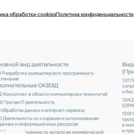
ика обработки cookies
Политика конфиденциальности
овной вид деятельности
Вид
(Пр
01 Разработка компьютерного программного
спечения
1.01 
полнительные ОКВЭД
сопр
и баз
2 Консалтинг в области компьютерных технологий
1.04 
9 Прочая IT-деятельность
(CRM,
1 Обработка данных и интернет-сервисы
12.01
1.1 Деятельность по созданию и использованию
прог
 данных и информационных ресурсов
в инт
и пр
22 Консультирование по вопросам коммерческой