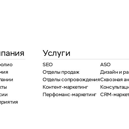
пания
Услуги
фолио
SEO
ASO
мия
Отделы продаж
Дизайн и р
пании
Отделы сопровождения
Сквозная а
кты
Контент-маркетинг
Консультаци
сии
Перфоманс-маркетинг
CRM-марке
приятия