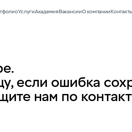
тфолио
Услуги
Академия
Вакансии
О компании
Контакт
е.
у, если ошибка сох
щите нам по контак