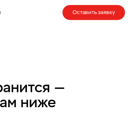
ы
Оставить заявку
ранится —
там ниже