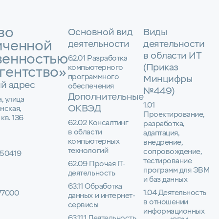
во
Основной вид
Виды
иченной
деятельности
деятельности
в области ИТ
венностью
62.01 Разработка
(Приказ
компьютерного
гентство»
программного
Минцифры
й адрес
обеспечения
№449)
Дополнительные
а, улица
1.01
ОКВЭД
нская,
Проектирование,
 кв. 136
62.02 Консалтинг
разработка,
в области
адаптация,
компьютерных
внедрение,
технологий
сопровождение,
50419
тестирование
62.09 Прочая IT-
программ для ЭВМ
деятельность
и баз данных
63.11 Обработка
1.04 Деятельность
77000
данных и интернет-
в отношении
сервисы
информационных
63.11.1 Деятельность