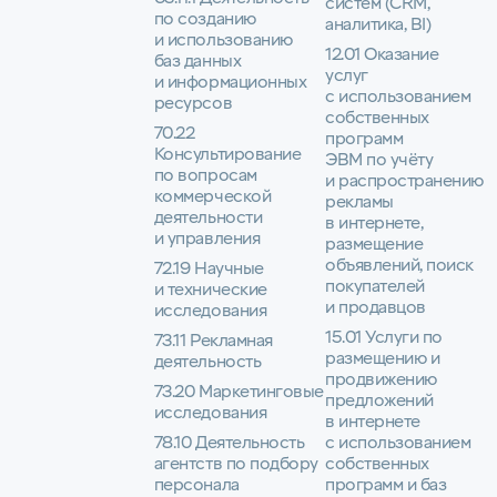
систем (CRM,
по созданию
аналитика, BI)
и использованию
12.01 Оказание
баз данных
услуг
и информационных
с использованием
ресурсов
собственных
70.22
программ
Консультирование
ЭВМ по учёту
по вопросам
и распространению
коммерческой
рекламы
деятельности
в интернете,
и управления
размещение
объявлений, поиск
72.19 Научные
покупателей
и технические
и продавцов
исследования
15.01 Услуги по
73.11 Рекламная
размещению и
деятельность
продвижению
73.20 Маркетинговые
предложений
исследования
в интернете
78.10 Деятельность
с использованием
агентств по подбору
собственных
персонала
программ и баз