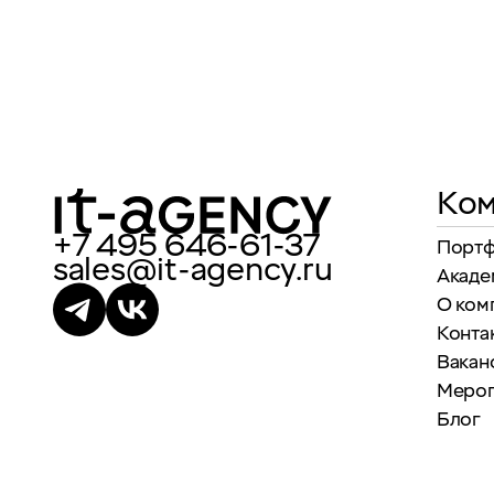
Ком
+7 495 646-61-37
Порт
sales@it-agency.ru
Акаде
О ком
Конта
Вакан
Меро
Блог