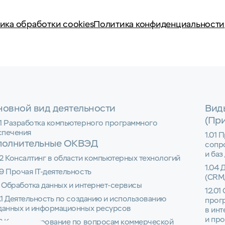
ика обработки cookies
Политика конфиденциальности
овной вид деятельности
Вид
(Пр
01 Разработка компьютерного программного
спечения
1.01 
полнительные ОКВЭД
сопр
и баз
2 Консалтинг в области компьютерных технологий
1.04 
9 Прочая IT-деятельность
(CRM,
1 Обработка данных и интернет-сервисы
12.01
1.1 Деятельность по созданию и использованию
прог
 данных и информационных ресурсов
в инт
и пр
22 Консультирование по вопросам коммерческой