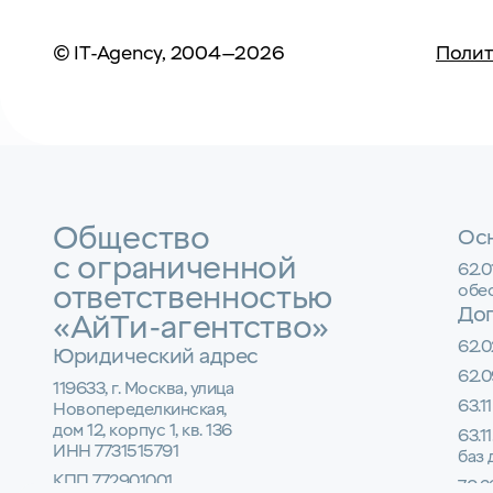
© IT-Agency, 2004—2026
Полит
Общество
Осн
с ограниченной
62.
ответственностью
обе
До
«АйТи-агентство»
62.0
Юридический адрес
62.0
119633, г. Москва, улица
63.1
Новопеределкинская,
дом 12, корпус 1, кв. 136
63.1
ИНН 7731515791
баз
КПП 772901001
70.