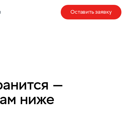
ы
Оставить заявку
ранится —
там ниже