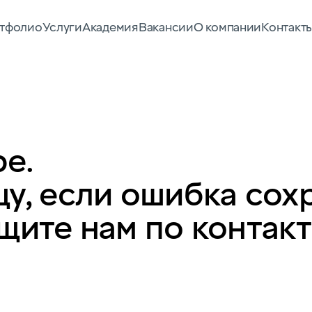
тфолио
Услуги
Академия
Вакансии
О компании
Контакт
е.
у, если ошибка сох
щите нам по контак