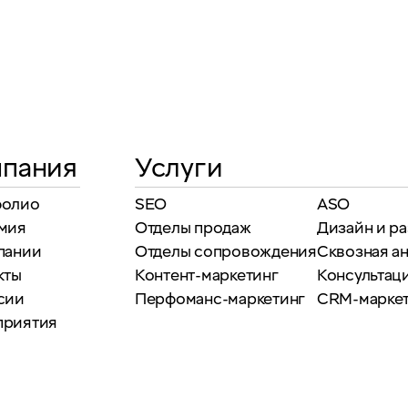
пания
Услуги
фолио
SEO
ASO
мия
Отделы продаж
Дизайн и р
пании
Отделы сопровождения
Сквозная а
кты
Контент-маркетинг
Консультаци
сии
Перфоманс-маркетинг
CRM-марке
приятия