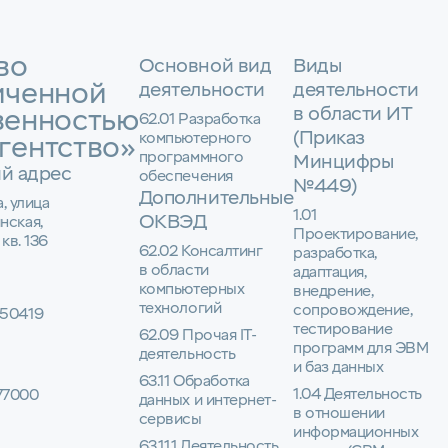
во
Основной вид
Виды
иченной
деятельности
деятельности
в области ИТ
венностью
62.01 Разработка
(Приказ
компьютерного
гентство»
программного
Минцифры
й адрес
обеспечения
№449)
Дополнительные
а, улица
1.01
ОКВЭД
нская,
Проектирование,
 кв. 136
62.02 Консалтинг
разработка,
в области
адаптация,
компьютерных
внедрение,
технологий
сопровождение,
50419
тестирование
62.09 Прочая IT-
программ для ЭВМ
деятельность
и баз данных
63.11 Обработка
1.04 Деятельность
77000
данных и интернет-
в отношении
сервисы
информационных
63.11.1 Деятельность