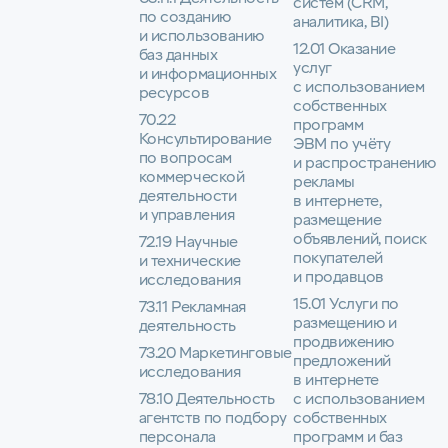
систем (CRM,
по созданию
аналитика, BI)
и использованию
12.01 Оказание
баз данных
услуг
и информационных
с использованием
ресурсов
собственных
70.22
программ
Консультирование
ЭВМ по учёту
по вопросам
и распространению
коммерческой
рекламы
деятельности
в интернете,
и управления
размещение
объявлений, поиск
72.19 Научные
покупателей
и технические
и продавцов
исследования
15.01 Услуги по
73.11 Рекламная
размещению и
деятельность
продвижению
73.20 Маркетинговые
предложений
исследования
в интернете
78.10 Деятельность
с использованием
агентств по подбору
собственных
персонала
программ и баз