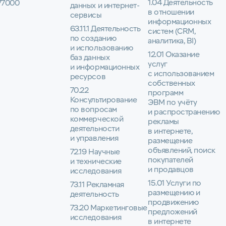
1.04 Деятельность
77000
данных и интернет-
в отношении
сервисы
информационных
63.11.1 Деятельность
систем (CRM,
по созданию
аналитика, BI)
и использованию
12.01 Оказание
баз данных
услуг
и информационных
с использованием
ресурсов
собственных
70.22
программ
Консультирование
ЭВМ по учёту
по вопросам
и распространению
коммерческой
рекламы
деятельности
в интернете,
и управления
размещение
объявлений, поиск
72.19 Научные
покупателей
и технические
и продавцов
исследования
15.01 Услуги по
73.11 Рекламная
размещению и
деятельность
продвижению
73.20 Маркетинговые
предложений
исследования
в интернете