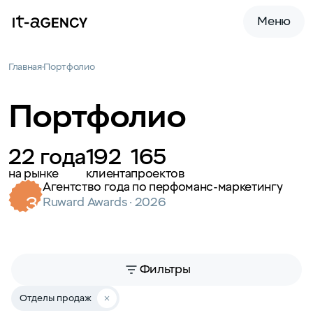
Меню
Главная
Портфолио
Портфолио
22 года
192
165
на рынке
клиента
проектов
Гран-при диджитал-рынка в категории
3
«Агентство года»
Ruward Awards · 2026
Фильтры
Отделы продаж