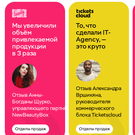
Мы увеличили
То, что
объём
сделали IT-
привлекаемой
Agency, —
продукции
это круто
в 3 раза
Отзыв Александра
Отзыв Анны-
Вршикяна,
Богданы Щурко,
руководителя
управляющего партнёра
коммерческого
NewBeautyBox
блока Ticketscloud
Отделы продаж
Отделы продаж