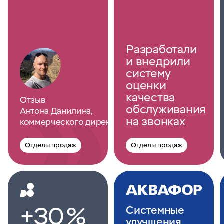
Разработали
и внедрили
систему
оценки
качества
Отзыв
обслуживания
Антона Данилина,
на звонках
коммерческого директора ЦМРТ
Отделы продаж
Отделы продаж
+30 %
Системные
улучшения