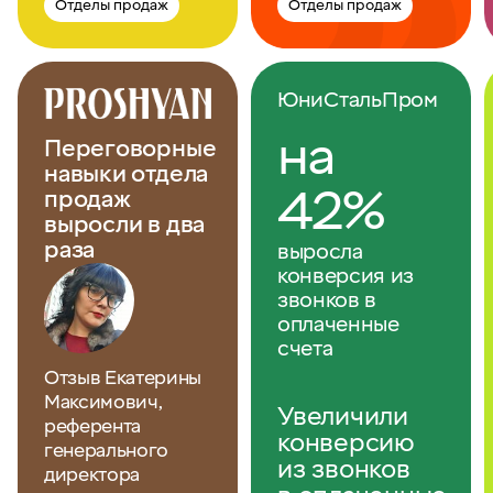
Отделы продаж
Отделы продаж
ЮниСтальПром
на
Переговорные
навыки отдела
42%
продаж
выросли в два
раза
выросла
конверсия из
звонков в
оплаченные
счета
Отзыв Екатерины
Максимович,
Увеличили
референта
конверсию
генерального
из звонков
директора