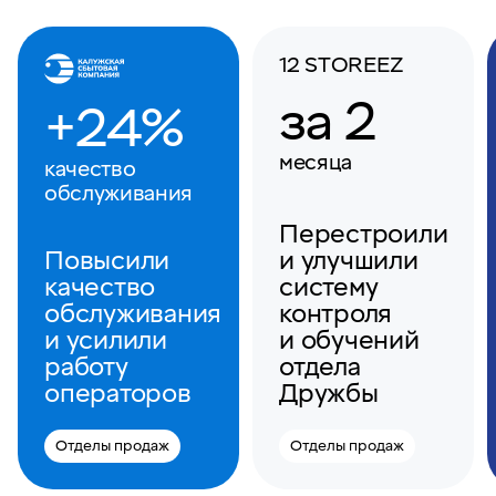
12 STOREEZ
за 2
+24%
месяца
качество
обслуживания
Перестроили
Повысили
и улучшили
качество
систему
обслуживания
контроля
и усилили
и обучений
работу
отдела
операторов
Дружбы
Отделы продаж
Отделы продаж