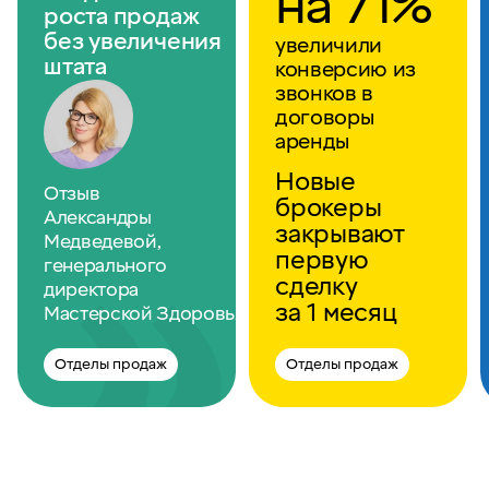
на 71%
роста продаж
без увеличения
увеличили
штата
конверсию из
звонков в
договоры
аренды
Новые
Отзыв
брокеры
Александры
закрывают
Медведевой,
первую
генерального
сделку
директора
за 1 месяц
Мастерской Здоровья
Отделы продаж
Отделы продаж