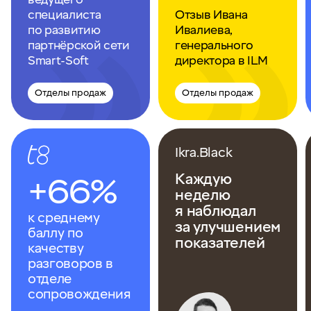
специалиста
Отзыв Ивана
по развитию
Ивалиева,
партнёрской сети
генерального
Smart-Soft
директора в ILM
Отделы продаж
Отделы продаж
Ikra.Black
Каждую
+66%
неделю
я наблюдал
к среднему
за улучшением
баллу по
показателей
качеству
разговоров в
отделе
сопровождения