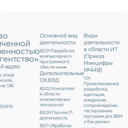
во
Основной вид
Виды
иченной
деятельности
деятельности
в области ИТ
венностью
62.01 Разработка
(Приказ
компьютерного
гентство»
программного
Минцифры
й адрес
обеспечения
№449)
Дополнительные
а, улица
1.01
ОКВЭД
нская,
Проектирование,
 кв. 136
62.02 Консалтинг
разработка,
в области
адаптация,
компьютерных
внедрение,
технологий
сопровождение,
50419
тестирование
62.09 Прочая IT-
программ для ЭВМ
деятельность
и баз данных
63.11 Обработка