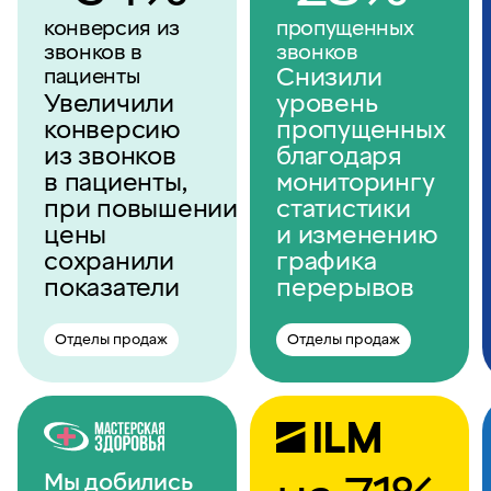
конверсия из
пропущенных
звонков в
звонков
Cнизили
пациенты
Увеличили
уровень
конверсию
пропущенных
из звонков
благодаря
в пациенты,
мониторингу
при повышении
статистики
цены
и изменению
сохранили
графика
показатели
перерывов
Отделы продаж
Отделы продаж
Мы добились