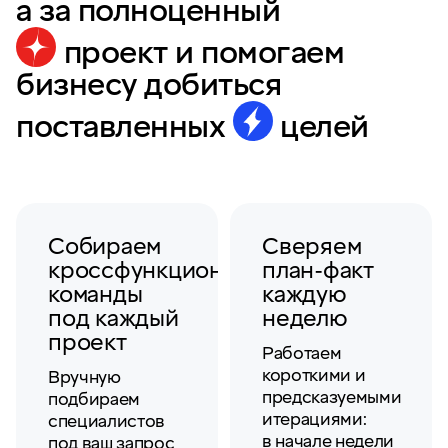
а за полноценный
проект
и помогаем
бизнесу добиться
поставленных
целей
Собираем
Сверяем
кроссфункциональные
план-факт
команды
каждую
под каждый
неделю
проект
Работаем
короткими и
Вручную
предсказуемыми
подбираем
итерациями:
специалистов
в начале недели
под ваш запрос