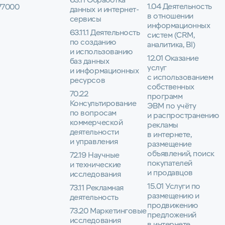
63.11 Обработка
1.04 Деятельность
77000
данных и интернет-
в отношении
сервисы
информационных
63.11.1 Деятельность
систем (CRM,
по созданию
аналитика, BI)
и использованию
12.01 Оказание
баз данных
услуг
и информационных
с использованием
ресурсов
собственных
70.22
программ
Консультирование
ЭВМ по учёту
по вопросам
и распространению
коммерческой
рекламы
деятельности
в интернете,
и управления
размещение
объявлений, поиск
72.19 Научные
покупателей
и технические
и продавцов
исследования
15.01 Услуги по
73.11 Рекламная
размещению и
деятельность
продвижению
73.20 Маркетинговые
предложений
исследования
в интернете