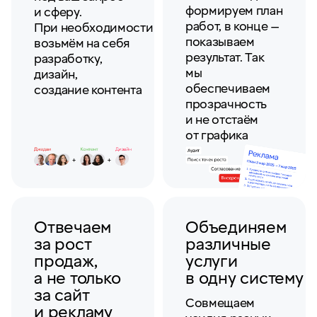
формируем план
и сферу.
работ, в конце —
При необходимости
показываем
возьмём на себя
результат. Так
разработку,
мы
дизайн,
обеспечиваем
создание контента
прозрачность
и не отстаём
от графика
Отвечаем
Объединяем
за рост
различные
продаж,
услуги
а не только
в одну систему
за сайт
Совмещаем
и рекламу