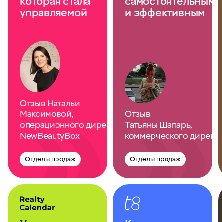
которая стала
самостоятельным
управляемой
и эффективным
Отзыв Натальи
Максимовой,
Отзыв
операционного директора
Татьяны Шапарь,
NewBeautyBox
коммерческого директ
Отделы продаж
Отделы продаж