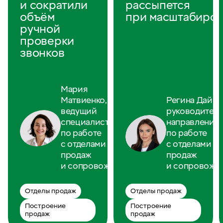
и сократили
рассыпется
объём
при масштабиро
ручной
проверки
звонков
Мария
Матвиенко,
Регина Дайно
ведущий
руководител
специалист
направления
по работе
по работе
с отделами
с отделами
продаж
продаж
и сопровождения
и сопровожд
Отделы продаж
Отделы продаж
Построение
Построение
продаж
продаж