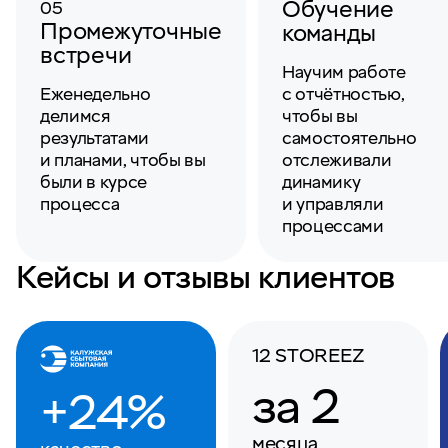
Обучение
05
Промежуточные
команды
встречи
Научим работе
Еженедельно
с отчётностью,
делимся
чтобы вы
результатами
самостоятельно
и планами, чтобы вы
отслеживали
были в курсе
динамику
процесса
и управляли
процессами
Кейсы и отзывы клиентов
12 STOREEZ
за 2
+24%
месяца