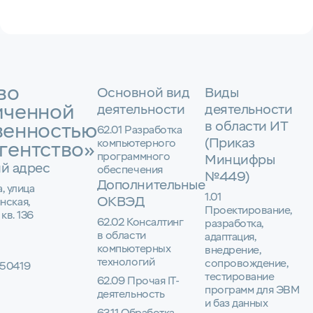
во
Основной вид
Виды
иченной
деятельности
деятельности
в области ИТ
венностью
62.01 Разработка
(Приказ
компьютерного
гентство»
программного
Минцифры
й адрес
обеспечения
№449)
Дополнительные
а, улица
1.01
ОКВЭД
нская,
Проектирование,
 кв. 136
62.02 Консалтинг
разработка,
в области
адаптация,
компьютерных
внедрение,
технологий
сопровождение,
50419
тестирование
62.09 Прочая IT-
программ для ЭВМ
деятельность
и баз данных