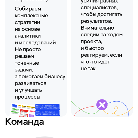
усилия разных
специалистов,
Собираем
чтобы достигать
комплексные
результатов.
стратегии
Внимательно
на основе
следим за ходом
аналитики
проекта,
и исследований.
и быстро
Не просто
реагируем, если
решаем
что-то идёт
точечные
не так
задачи,
а помогаем бизнесу
развиваться
и улучшать
процессы
Команда