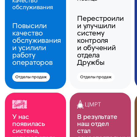
качество
обслуживания
Перестроили
Повысили
и улучшили
качество
систему
обслуживания
контроля
и усилили
и обучений
работу
отдела
операторов
Дружбы
Отделы продаж
Отделы продаж
У нас
В результате
появилась
наш отдел
система,
стал