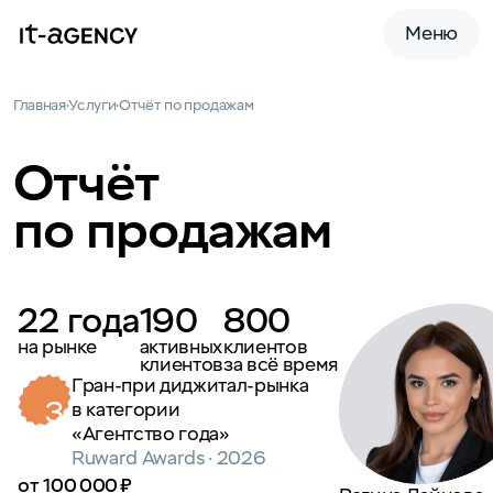
Меню
Главная
Услуги
Отчёт по продажам
Отчёт
по продажам
22 года
190
800
на рынке
активных
клиентов
клиентов
за всё время
Гран-при диджитал-рынка
3
в категории
«Агентство года»
Ruward Awards · 2026
от 100 000 ₽