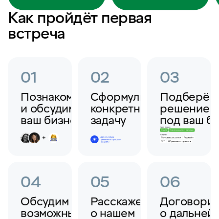
Как пройдёт первая
встреча
01
02
03
Познакомимся
Сформулируем
Подберём
и обсудим
конкретную
решение
ваш бизнес
задачу
под ваш б
04
05
06
Обсудим
Расскажем
Договори
возможные
о нашем
о дальней