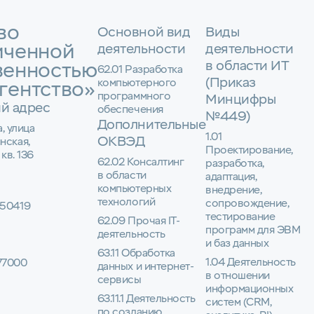
во
Основной вид
Виды
иченной
деятельности
деятельности
в области ИТ
венностью
62.01 Разработка
(Приказ
компьютерного
гентство»
программного
Минцифры
й адрес
обеспечения
№449)
Дополнительные
а, улица
1.01
ОКВЭД
нская,
Проектирование,
 кв. 136
62.02 Консалтинг
разработка,
в области
адаптация,
компьютерных
внедрение,
технологий
сопровождение,
50419
тестирование
62.09 Прочая IT-
программ для ЭВМ
деятельность
и баз данных
63.11 Обработка
1.04 Деятельность
77000
данных и интернет-
в отношении
сервисы
информационных
63.11.1 Деятельность
систем (CRM,
по созданию