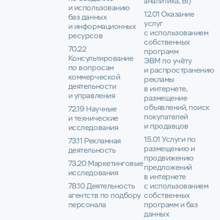
аналитика, BI)
и использованию
12.01 Оказание
баз данных
услуг
и информационных
с использованием
ресурсов
собственных
70.22
программ
Консультирование
ЭВМ по учёту
по вопросам
и распространению
коммерческой
рекламы
деятельности
в интернете,
и управления
размещение
объявлений, поиск
72.19 Научные
покупателей
и технические
и продавцов
исследования
15.01 Услуги по
73.11 Рекламная
размещению и
деятельность
продвижению
73.20 Маркетинговые
предложений
исследования
в интернете
78.10 Деятельность
с использованием
агентств по подбору
собственных
персонала
программ и баз
данных