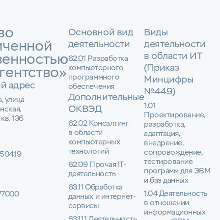
во
Основной вид
Виды
иченной
деятельности
деятельности
в области ИТ
венностью
62.01 Разработка
(Приказ
компьютерного
гентство»
программного
Минцифры
й адрес
обеспечения
№449)
Дополнительные
а, улица
1.01
ОКВЭД
нская,
Проектирование,
 кв. 136
62.02 Консалтинг
разработка,
в области
адаптация,
компьютерных
внедрение,
технологий
сопровождение,
50419
тестирование
62.09 Прочая IT-
программ для ЭВМ
деятельность
и баз данных
63.11 Обработка
1.04 Деятельность
77000
данных и интернет-
в отношении
сервисы
информационных
63.11.1 Деятельность