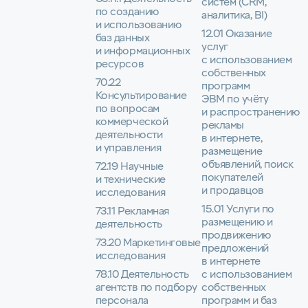
систем (CRM,
по созданию
аналитика, BI)
и использованию
12.01 Оказание
баз данных
услуг
и информационных
с использованием
ресурсов
собственных
70.22
программ
Консультирование
ЭВМ по учёту
по вопросам
и распространению
коммерческой
рекламы
деятельности
в интернете,
и управления
размещение
объявлений, поиск
72.19 Научные
покупателей
и технические
и продавцов
исследования
15.01 Услуги по
73.11 Рекламная
размещению и
деятельность
продвижению
73.20 Маркетинговые
предложений
исследования
в интернете
78.10 Деятельность
с использованием
агентств по подбору
собственных
персонала
программ и баз