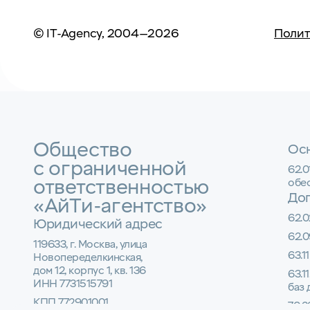
© IT-Agency, 2004—2026
Полит
Общество
Осн
с ограниченной
62.
ответственностью
обе
До
«АйТи-агентство»
62.0
Юридический адрес
62.0
119633, г. Москва, улица
63.1
Новопеределкинская,
дом 12, корпус 1, кв. 136
63.1
ИНН 7731515791
баз
КПП 772901001
70.