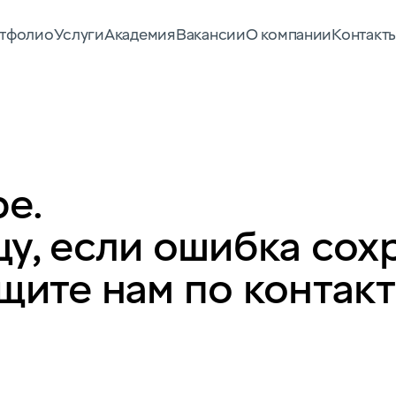
тфолио
Услуги
Академия
Вакансии
О компании
Контакт
е.
у, если ошибка сох
щите нам по контак