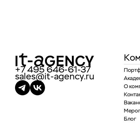
Ком
+7 495 646-61-37
Порт
sales@it-agency.ru
Акаде
О ком
Конта
Вакан
Меро
Блог