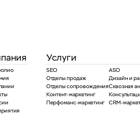
пания
Услуги
фолио
SEO
ASO
мия
Отделы продаж
Дизайн и р
пании
Отделы сопровождения
Сквозная а
кты
Контент-маркетинг
Консультаци
сии
Перфоманс-маркетинг
CRM-марке
приятия