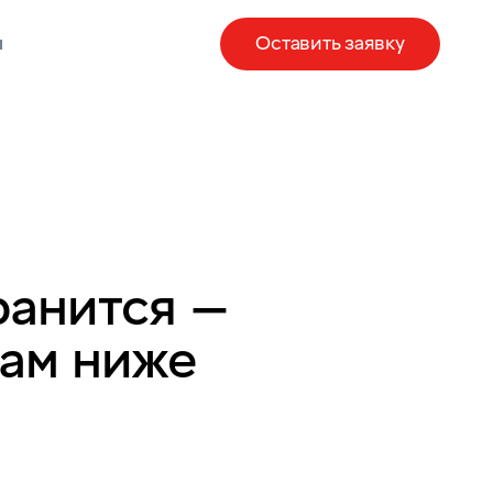
ы
Оставить заявку
ранится —
там ниже