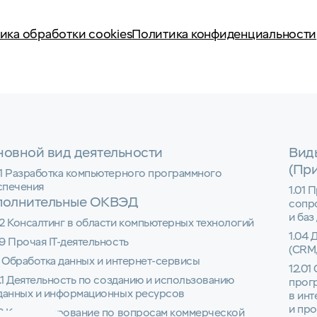
ика обработки cookies
Политика конфиденциальности
овной вид деятельности
Вид
(Пр
01 Разработка компьютерного программного
спечения
1.01 
полнительные ОКВЭД
сопр
и баз
2 Консалтинг в области компьютерных технологий
1.04 
9 Прочая IT-деятельность
(CRM,
1 Обработка данных и интернет-сервисы
12.01
1.1 Деятельность по созданию и использованию
прог
 данных и информационных ресурсов
в инт
и пр
22 Консультирование по вопросам коммерческой