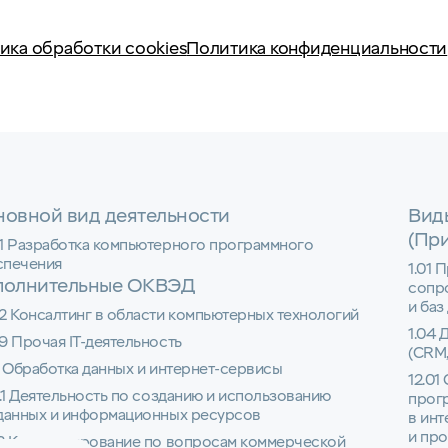
ика обработки cookies
Политика конфиденциальности
овной вид деятельности
Вид
(Пр
01 Разработка компьютерного программного
спечения
1.01 
полнительные ОКВЭД
сопр
и баз
2 Консалтинг в области компьютерных технологий
1.04 
9 Прочая IT-деятельность
(CRM,
1 Обработка данных и интернет-сервисы
12.01
1.1 Деятельность по созданию и использованию
прог
 данных и информационных ресурсов
в инт
и пр
22 Консультирование по вопросам коммерческой