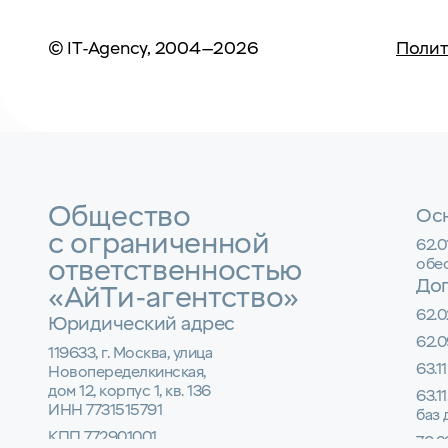
© IT-Agency, 2004—2026
Полит
Общество
Осн
с ограниченной
62.
ответственностью
обе
До
«АйТи-агентство»
62.0
Юридический адрес
62.0
119633, г. Москва, улица
63.1
Новопеределкинская,
дом 12, корпус 1, кв. 136
63.1
ИНН 7731515791
баз
КПП 772901001
70.