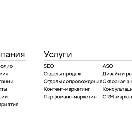
пания
Услуги
фолио
SEO
ASO
мия
Отделы продаж
Дизайн и р
пании
Отделы сопровождения
Сквозная а
кты
Контент-маркетинг
Консультаци
сии
Перфоманс-маркетинг
CRM-марке
приятия