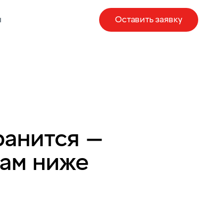
ы
Оставить заявку
ранится —
там ниже