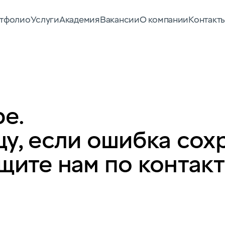
тфолио
Услуги
Академия
Вакансии
О компании
Контакт
е.
у, если ошибка сох
щите нам по контак