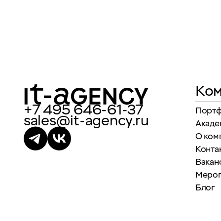
Ком
+7 495 646-61-37
Порт
sales@it-agency.ru
Акаде
О ком
Конта
Вакан
Меро
Блог