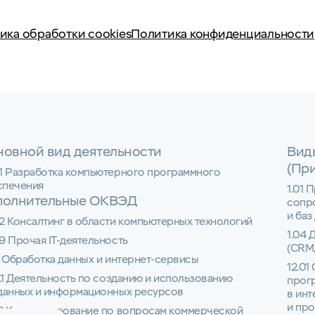
ика обработки cookies
Политика конфиденциальности
овной вид деятельности
Вид
(Пр
01 Разработка компьютерного программного
спечения
1.01 
полнительные ОКВЭД
сопр
и баз
2 Консалтинг в области компьютерных технологий
1.04 
9 Прочая IT-деятельность
(CRM,
1 Обработка данных и интернет-сервисы
12.01
1.1 Деятельность по созданию и использованию
прог
 данных и информационных ресурсов
в инт
и пр
22 Консультирование по вопросам коммерческой