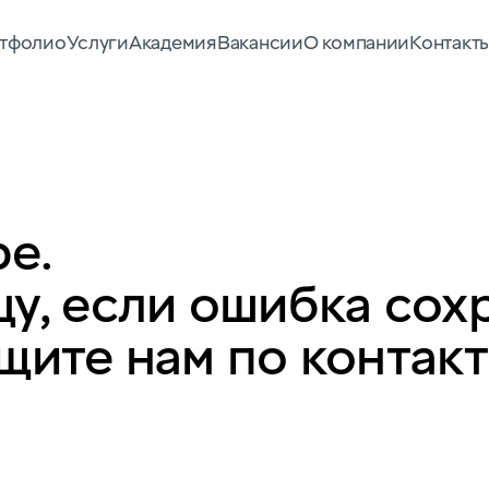
тфолио
Услуги
Академия
Вакансии
О компании
Контакт
е.
у, если ошибка сох
щите нам по контак