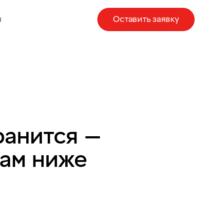
ы
Оставить заявку
ранится —
там ниже