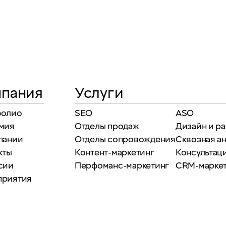
пания
Услуги
фолио
SEO
ASO
мия
Отделы продаж
Дизайн и р
пании
Отделы сопровождения
Сквозная а
кты
Контент-маркетинг
Консультаци
сии
Перфоманс-маркетинг
CRM-марке
приятия