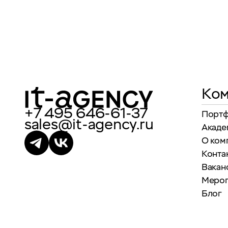
Ком
+7 495 646-61-37
Порт
sales@it-agency.ru
Акаде
О ком
Конта
Вакан
Меро
Блог