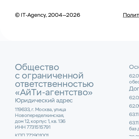
© IT-Agency, 2004—2026
Полит
Общество
Осн
с ограниченной
62.
ответственностью
обе
До
«АйТи-агентство»
62.0
Юридический адрес
62.0
119633, г. Москва, улица
63.1
Новопеределкинская,
дом 12, корпус 1, кв. 136
63.1
ИНН 7731515791
баз
КПП 772901001
70.