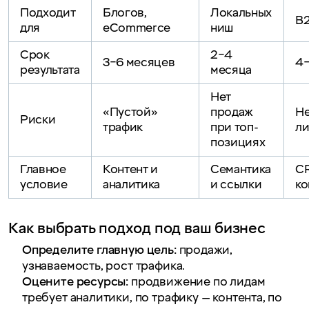
Подходит
Блогов,
Локальных
B2
для
eCommerce
ниш
Срок
2–4
3–6 месяцев
4–
результата
месяца
Нет
«Пустой»
продаж
Не
Риски
трафик
при топ-
л
позициях
Главное
Контент и
Семантика
C
условие
аналитика
и ссылки
ко
Как выбрать подход под ваш бизнес
Определите главную цель:
продажи,
узнаваемость, рост трафика.
Оцените ресурсы:
продвижение по лидам
требует аналитики, по трафику — контента, по