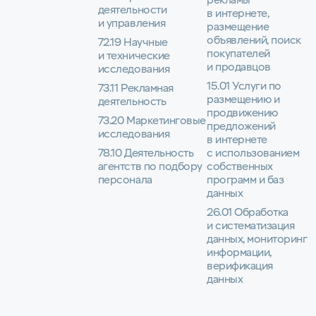
рекламы
деятельности
в интернете,
и управления
размещение
объявлений, поиск
72.19 Научные
покупателей
и технические
и продавцов
исследования
15.01 Услуги по
73.11 Рекламная
размещению и
деятельность
продвижению
73.20 Маркетинговые
предложений
исследования
в интернете
78.10 Деятельность
с использованием
агентств по подбору
собственных
персонала
программ и баз
данных
26.01 Обработка
и систематизация
данных, мониторинг
информации,
верификация
данных