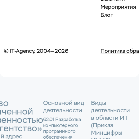
Мероприятия
Блог
© IT-Agency, 2004—2026
Политика обра
во
Основной вид
Виды
иченной
деятельности
деятельности
в области ИТ
венностью
62.01 Разработка
(Приказ
компьютерного
гентство»
программного
Минцифры
й адрес
обеспечения