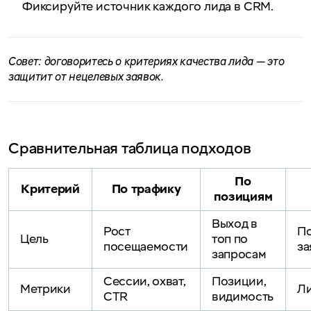
Фиксируйте источник каждого лида в CRM.
Совет: договоритесь о критериях качества лида — это
защитит от нецелевых заявок.
Сравнительная таблица подходов
По
Критерий
По трафику
позициям
Выход в
Рост
П
Цель
топ по
посещаемости
за
запросам
Сессии, охват,
Позиции,
Метрики
Ли
CTR
видимость