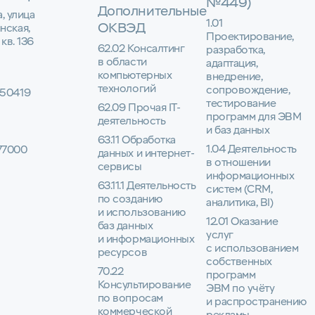
№449)
Дополнительные
а, улица
1.01
ОКВЭД
нская,
Проектирование,
 кв. 136
62.02 Консалтинг
разработка,
в области
адаптация,
компьютерных
внедрение,
технологий
сопровождение,
50419
тестирование
62.09 Прочая IT-
программ для ЭВМ
деятельность
и баз данных
63.11 Обработка
1.04 Деятельность
77000
данных и интернет-
в отношении
сервисы
информационных
63.11.1 Деятельность
систем (CRM,
по созданию
аналитика, BI)
и использованию
12.01 Оказание
баз данных
услуг
и информационных
с использованием
ресурсов
собственных
70.22
программ
Консультирование
ЭВМ по учёту
по вопросам
и распространению
коммерческой