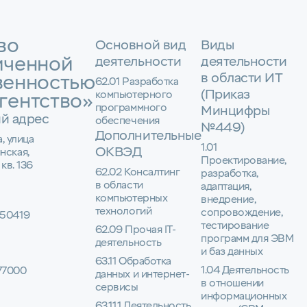
во
Основной вид
Виды
иченной
деятельности
деятельности
в области ИТ
венностью
62.01 Разработка
(Приказ
компьютерного
гентство»
программного
Минцифры
й адрес
обеспечения
№449)
Дополнительные
а, улица
1.01
ОКВЭД
нская,
Проектирование,
 кв. 136
62.02 Консалтинг
разработка,
в области
адаптация,
компьютерных
внедрение,
технологий
сопровождение,
50419
тестирование
62.09 Прочая IT-
программ для ЭВМ
деятельность
и баз данных
63.11 Обработка
1.04 Деятельность
77000
данных и интернет-
в отношении
сервисы
информационных
63.11.1 Деятельность