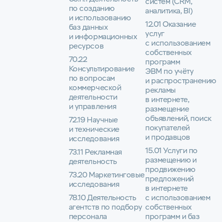
систем (CRM,
по созданию
аналитика, BI)
и использованию
12.01 Оказание
баз данных
услуг
и информационных
с использованием
ресурсов
собственных
70.22
программ
Консультирование
ЭВМ по учёту
по вопросам
и распространению
коммерческой
рекламы
деятельности
в интернете,
и управления
размещение
объявлений, поиск
72.19 Научные
покупателей
и технические
и продавцов
исследования
15.01 Услуги по
73.11 Рекламная
размещению и
деятельность
продвижению
73.20 Маркетинговые
предложений
исследования
в интернете
78.10 Деятельность
с использованием
агентств по подбору
собственных
персонала
программ и баз