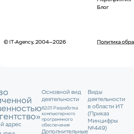
Блог
© IT-Agency, 2004—2026
Политика обра
во
Основной вид
Виды
иченной
деятельности
деятельности
в области ИТ
венностью
62.01 Разработка
(Приказ
компьютерного
гентство»
программного
Минцифры
й адрес
обеспечения
№449)
Дополнительные
а, улица