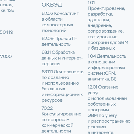
1.01
ОКВЭД
нская,
Проектирование,
 кв. 136
62.02 Консалтинг
разработка,
в области
адаптация,
компьютерных
внедрение,
технологий
сопровождение,
50419
тестирование
62.09 Прочая IT-
программ для ЭВМ
деятельность
и баз данных
63.11 Обработка
1.04 Деятельность
77000
данных и интернет-
в отношении
сервисы
информационных
63.11.1 Деятельность
систем (CRM,
по созданию
аналитика, BI)
и использованию
12.01 Оказание
баз данных
услуг
и информационных
с использованием
ресурсов
собственных
70.22
программ
Консультирование
ЭВМ по учёту
по вопросам
и распространению
коммерческой
рекламы
деятельности
в интернете,