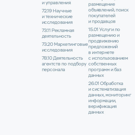
и управления
размещение
объявлений, поиск
72.19 Научные
покупателей
и технические
и продавцов
исследования
15.01 Услуги по
73.11 Рекламная
размещению и
деятельность
продвижению
73.20 Маркетинговые
предложений
исследования
в интернете
78.10 Деятельность
с использованием
агентств по подбору
собственных
персонала
программ и баз
данных
26.01 Обработка
и систематизация
данных, мониторинг
информации,
верификация
данных