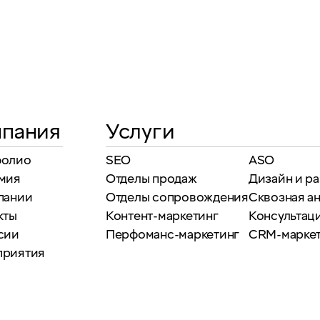
пания
Услуги
фолио
SEO
ASO
мия
Отделы продаж
Дизайн и р
пании
Отделы сопровождения
Сквозная а
кты
Контент-маркетинг
Консультаци
сии
Перфоманс-маркетинг
CRM-марке
приятия