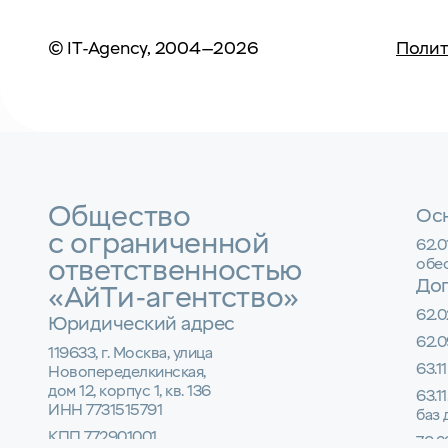
© IT-Agency, 2004—2026
Полит
Общество
Осн
с ограниченной
62.
ответственностью
обе
До
«АйТи-агентство»
62.0
Юридический адрес
62.0
119633, г. Москва, улица
63.1
Новопеределкинская,
дом 12, корпус 1, кв. 136
63.1
ИНН 7731515791
баз
КПП 772901001
70.