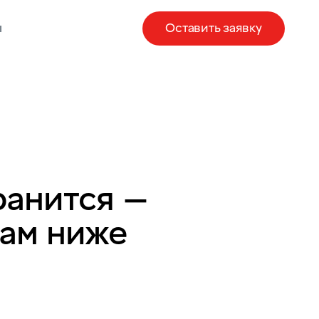
ы
Оставить заявку
ранится —
там ниже