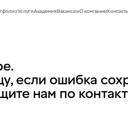
тфолио
Услуги
Академия
Вакансии
О компании
Контакт
е.
у, если ошибка сох
щите нам по контак