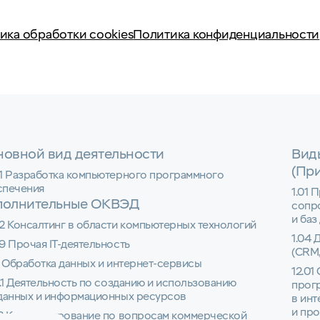
ика обработки cookies
Политика конфиденциальности
овной вид деятельности
Вид
(Пр
01 Разработка компьютерного программного
спечения
1.01 
полнительные ОКВЭД
сопр
и баз
2 Консалтинг в области компьютерных технологий
1.04 
9 Прочая IT-деятельность
(CRM,
1 Обработка данных и интернет-сервисы
12.01
1.1 Деятельность по созданию и использованию
прог
 данных и информационных ресурсов
в инт
и пр
22 Консультирование по вопросам коммерческой