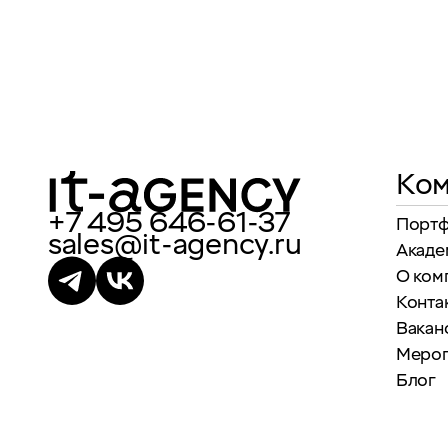
Ком
+7 495 646-61-37
Порт
sales@it-agency.ru
Акаде
О ком
Конта
Вакан
Меро
Блог