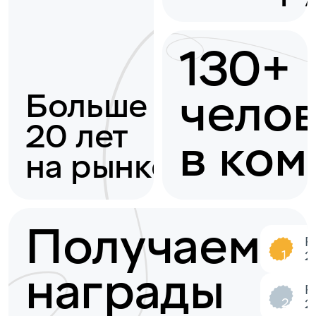
130+
чело
Больше
20 лет
в ком
на рынке
Получаем
R
1
2
награды
R
2
2