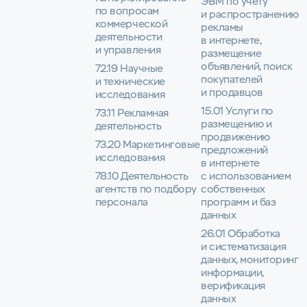
ЭВМ по учёту
по вопросам
и распространению
коммерческой
рекламы
деятельности
в интернете,
и управления
размещение
объявлений, поиск
72.19 Научные
покупателей
и технические
и продавцов
исследования
15.01 Услуги по
73.11 Рекламная
размещению и
деятельность
продвижению
73.20 Маркетинговые
предложений
исследования
в интернете
78.10 Деятельность
с использованием
агентств по подбору
собственных
персонала
программ и баз
данных
26.01 Обработка
и систематизация
данных, мониторинг
информации,
верификация
данных