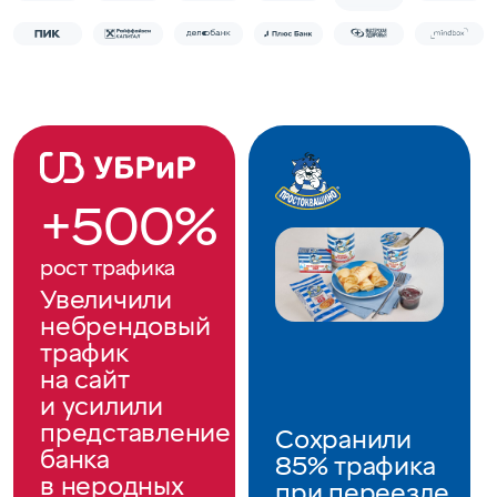
+500%
рост трафика
Увеличили
небрендовый
трафик
на сайт
и усилили
представление
Сохранили
банка
85% трафика
в неродных
при переезде