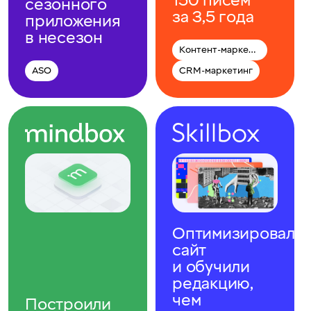
150 писем
сезонного
за 3,5 года
приложения
в несезон
Контент-маркетинг
ASO
CRM-маркетинг
Оптимизировали
сайт
и обучили
редакцию,
чем
Построили