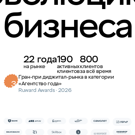
бизнеса
22 года
190
800
на рынке
активных
клиентов
клиентов
за всё время
Гран-при диджитал-рынка в категории
Лучшее агентское медиа в диджитале —
3
3
«Агентство года»
Академия IT-Agency
Ruward Awards · 2026
Ruward Awards · 2026