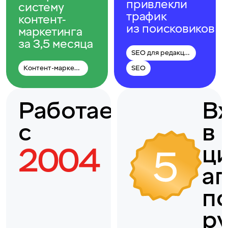
привлекли
систему
трафик
контент-
из поисковиков
маркетинга
за 3,5 месяца
SEO для редакции
Контент-маркетинг
SEO
Работаем
В
с
в 
ц
2004
аг
п
р