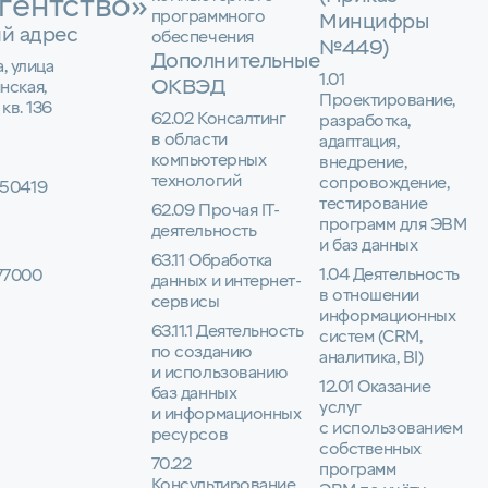
гентство»
программного
Минцифры
й адрес
обеспечения
№449)
Дополнительные
а, улица
1.01
ОКВЭД
нская,
Проектирование,
 кв. 136
62.02 Консалтинг
разработка,
в области
адаптация,
компьютерных
внедрение,
технологий
сопровождение,
50419
тестирование
62.09 Прочая IT-
программ для ЭВМ
деятельность
и баз данных
63.11 Обработка
1.04 Деятельность
77000
данных и интернет-
в отношении
сервисы
информационных
63.11.1 Деятельность
систем (CRM,
по созданию
аналитика, BI)
и использованию
12.01 Оказание
баз данных
услуг
и информационных
с использованием
ресурсов
собственных
70.22
программ
Консультирование