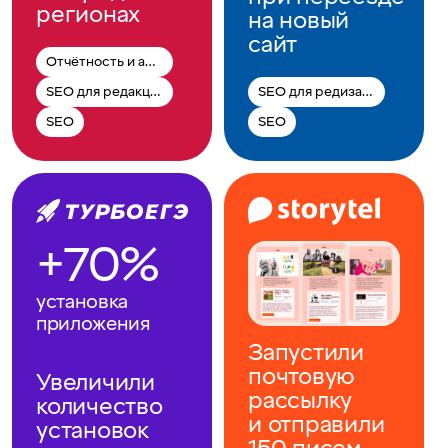
регионах
на новый
сайт
Отчётность и аналитика
SEO для редакции
SEO для редизайна
SEO
SEO
+70%
установка
приложения
Запустили
почтовую
Увеличили
рассылку
количество
и отправили
установок